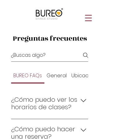
Preguntas frecuentes
BUREO FAQs
General
Ubicacion
¿Cómo puedo ver los
horarios de clases?
Para ver los horarios de clases,
entra a nuestra página web,
¿Cómo puedo hacer
haz clic en "Reservas y
una reserva?