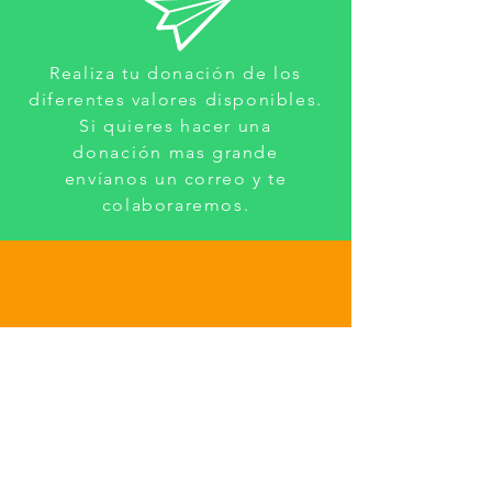
Realiza tu
donación
de los
diferentes valores disponibles.
Si quieres hacer una
donación
mas grande
envíanos
un correo y te
colaboraremos.
Avísanos
cuando realices tu
donación
a nuestro Whatsapp,
para llevar cuentas claras de lo
que ustedes
están
donando.