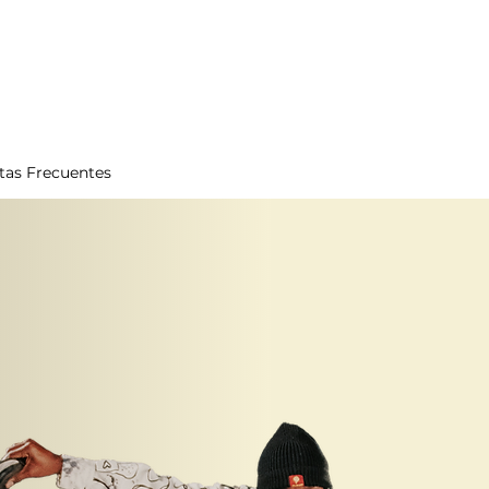
tas Frecuentes
omos
ar la
ién