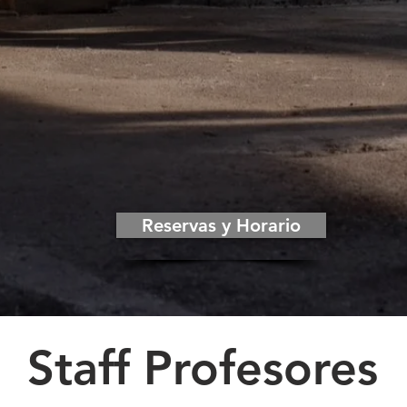
s de iniciación, básicas, intermedias y avanzadas
lio en Bogota y alrededores, en Medellin, Cali, Barranq
lizadas y semi-personalizadas en nuestras sedes.
s
lizadas y semi-personalizadas virtuales
ariales
pacios
ales: matrimonios, cumpleaños, quince años, shows e
Reservas y Horario
Staff Profesores