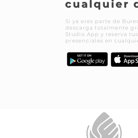
cualquier 
Si ya eres parte de Bure
descarga totalmente gr
Studio App y reserva tus
presenciales en cualquie