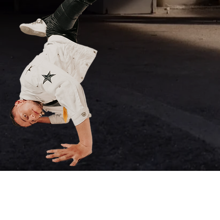
Clases Grupale
Clases a domici
ciudades...
Clases persona
Cursos virtuale
Clases Persona
Clases empres
Alquiler de es
Eventos especi