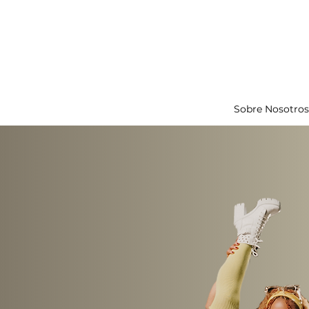
Sobre Nosotros
En B
una c
cul