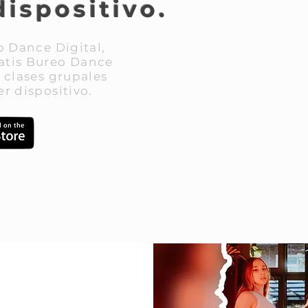
dispositivo.
o Dance Digital,
atis Bureo Dance
 clases grupales
r dispositivo.