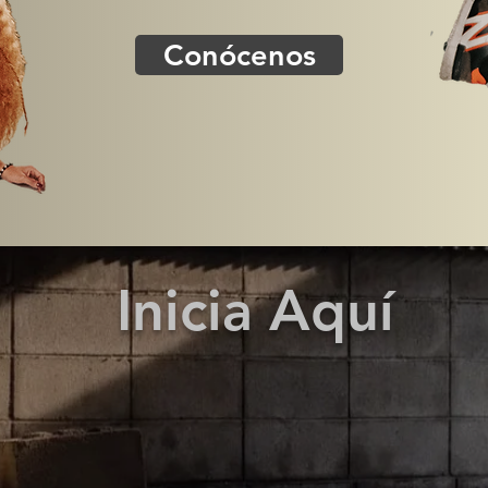
Conócenos
Inicia Aquí
en qué parte de Bogotá
estés
, para bailar nunca vas 
 por eso que
Bureo Dance Studio
tiene 2 sedes en Bo
¿Cuáles son nuestros servicios?