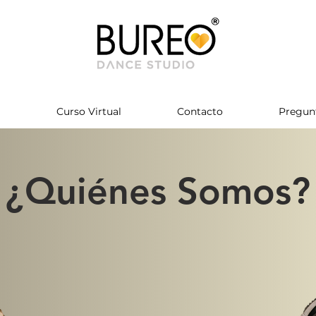
Curso Virtual
Contacto
Pregun
¿Quiénes Somos?
UREO DANCE STUDIO somos mas que una escuela s
omunidad que promueve los valores, no solo para apoy
tura y educar a las personas sobre la danza si no tamb
para, dar un espacio diferente y recreativo para todos.